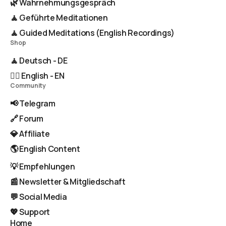
🌿 Wahrnehmungsgespräch
🧘 Geführte Meditationen
🧘 Guided Meditations (English Recordings)
Shop
🧘 Deutsch - DE
🧘‍♂️ English - EN
Community
📢 Telegram
🔗 Forum
💎 Affiliate
🌎 English Content
💡 Empfehlungen
📰 Newsletter & Mitgliedschaft
💬 Social Media
💖 Support
Home