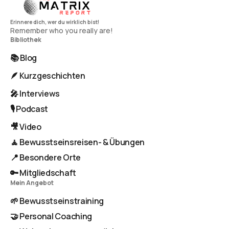
Remember who you really are!
Bibliothek
📚 Blog
🪶 Kurzgeschichten
🎤 Interviews
🎙️ Podcast
🎥 Video
🧘 Bewusstseinsreisen- & Übungen
📍 Besondere Orte
🔑 Mitgliedschaft
Mein Angebot
🌱 Bewusstseinstraining
🤝 Personal Coaching