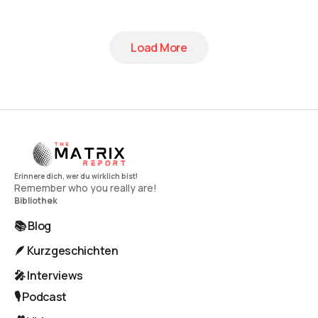
Load More
Load More
Remember who you really are!
Bibliothek
📚 Blog
🪶 Kurzgeschichten
🎤 Interviews
🎙️ Podcast