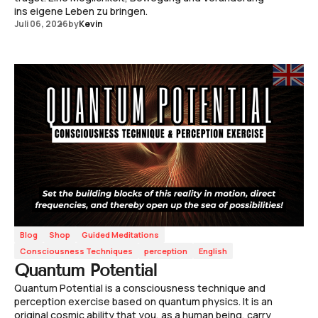
ins eigene Leben zu bringen.
Juli 06, 2026
by
Kevin
Blog
Shop
Guided Meditations
Consciousness Techniques
perception
English
Quantum Potential
Quantum Potential is a consciousness technique and
perception exercise based on quantum physics. It is an
original cosmic ability that you, as a human being, carry