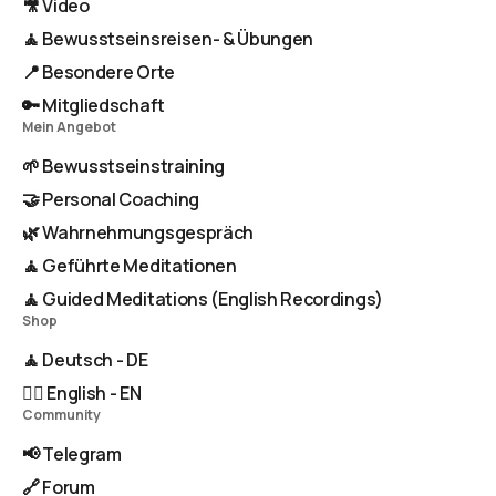
🎥 Video
🧘 Bewusstseinsreisen- & Übungen
📍 Besondere Orte
🔑 Mitgliedschaft
Mein Angebot
🌱 Bewusstseinstraining
🤝 Personal Coaching
🌿 Wahrnehmungsgespräch
🧘 Geführte Meditationen
🧘 Guided Meditations (English Recordings)
Shop
🧘 Deutsch - DE
🧘‍♂️ English - EN
Community
📢 Telegram
🔗 Forum