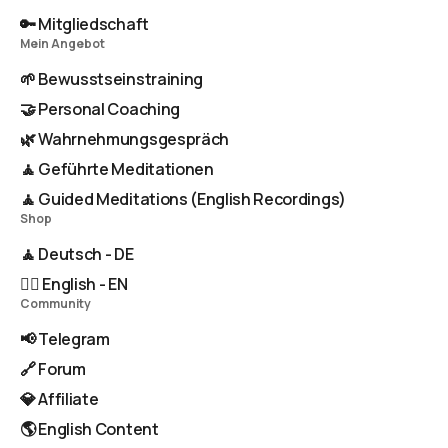
🔑 Mitgliedschaft
Mein Angebot
🌱 Bewusstseinstraining
🤝 Personal Coaching
🌿 Wahrnehmungsgespräch
🧘 Geführte Meditationen
🧘 Guided Meditations (English Recordings)
Shop
🧘 Deutsch - DE
🧘‍♂️ English - EN
Community
📢 Telegram
🔗 Forum
💎 Affiliate
🌎 English Content