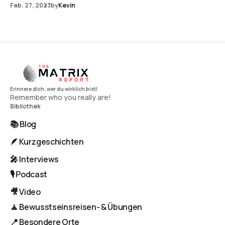
Feb. 27, 2023
by
Kevin
Remember who you really are!
Bibliothek
📚 Blog
🪶 Kurzgeschichten
🎤 Interviews
🎙️ Podcast
🎥 Video
🧘 Bewusstseinsreisen- & Übungen
📍 Besondere Orte