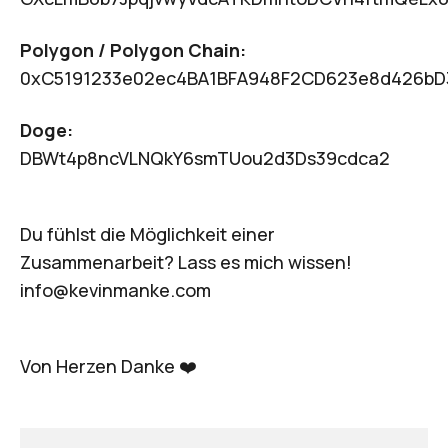
Polygon / Polygon Chain:
0xC5191233e02ec4BA1BFA948F2CD623e8d426bD
Doge:
DBWt4p8ncVLNQkY6smTUou2d3Ds39cdca2
Du fühlst die Möglichkeit einer
Zusammenarbeit? Lass es mich wissen!
info@kevinmanke.com
Von Herzen Danke ❤️