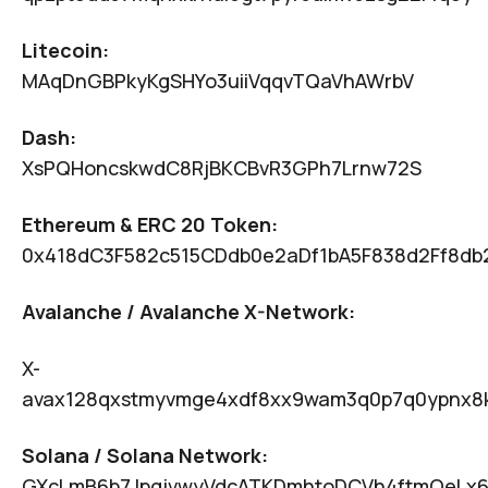
Litecoin:
MAqDnGBPkyKgSHYo3uiiVqqvTQaVhAWrbV
Dash:
XsPQHoncskwdC8RjBKCBvR3GPh7Lrnw72S
Ethereum & ERC 20 Token:
0x418dC3F582c515CDdb0e2aDf1bA5F838d2Ff8db
Avalanche / Avalanche X-Network:
X-
avax128qxstmyvmge4xdf8xx9wam3q0p7q0ypnx8
Solana / Solana Network:
GXcLmB6b7JpqjvwyVdcATKDmhtoDCVh4ftmQeLx6