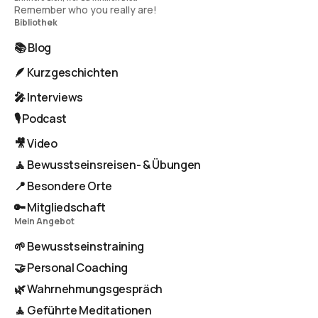
Remember who you really are!
Bibliothek
📚 Blog
🪶 Kurzgeschichten
🎤 Interviews
🎙️ Podcast
🎥 Video
🧘 Bewusstseinsreisen- & Übungen
📍 Besondere Orte
🔑 Mitgliedschaft
Mein Angebot
🌱 Bewusstseinstraining
🤝 Personal Coaching
🌿 Wahrnehmungsgespräch
🧘 Geführte Meditationen