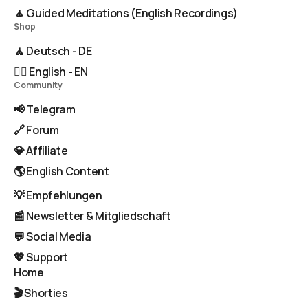
🧘 Guided Meditations (English Recordings)
Shop
🧘 Deutsch - DE
🧘‍♂️ English - EN
Community
📢 Telegram
🔗 Forum
💎 Affiliate
🌎 English Content
💡 Empfehlungen
📰 Newsletter & Mitgliedschaft
💬 Social Media
💖 Support
Home
🎬 Shorties