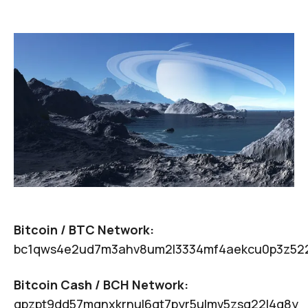
Bitcoin / BTC Network:
bc1qws4e2ud7m3ahv8um2l3334mf4aekcu0p3z52
Bitcoin Cash / BCH Network:
qpzpt9dd57mqnxkrnul6gt7pyr5ulmv5zsg22l4q8y