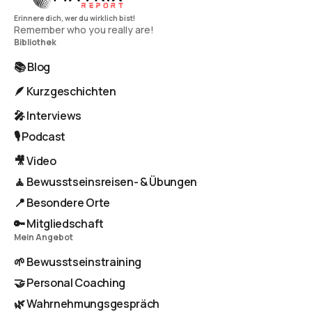
Remember who you really are!
Bibliothek
📚 Blog
🪶 Kurzgeschichten
🎤 Interviews
🎙️ Podcast
🎥 Video
🧘 Bewusstseinsreisen- & Übungen
📍 Besondere Orte
🔑 Mitgliedschaft
Mein Angebot
🌱 Bewusstseinstraining
🤝 Personal Coaching
🌿 Wahrnehmungsgespräch