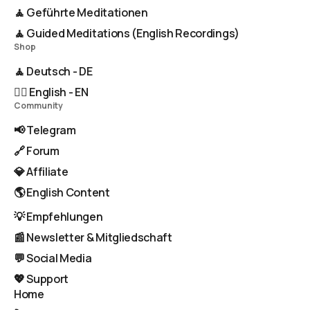
🧘 Geführte Meditationen
🧘 Guided Meditations (English Recordings)
Shop
🧘 Deutsch - DE
🧘‍♂️ English - EN
Community
📢 Telegram
🔗 Forum
💎 Affiliate
🌎 English Content
💡 Empfehlungen
📰 Newsletter & Mitgliedschaft
💬 Social Media
💖 Support
Home