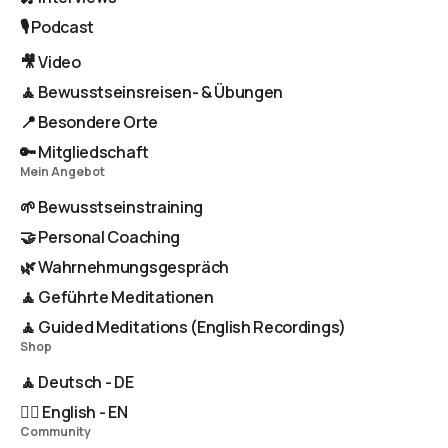
🎙️ Podcast
🎥 Video
🧘 Bewusstseinsreisen- & Übungen
📍 Besondere Orte
🔑 Mitgliedschaft
Mein Angebot
🌱 Bewusstseinstraining
🤝 Personal Coaching
🌿 Wahrnehmungsgespräch
🧘 Geführte Meditationen
🧘 Guided Meditations (English Recordings)
Shop
🧘 Deutsch - DE
🧘‍♂️ English - EN
Community