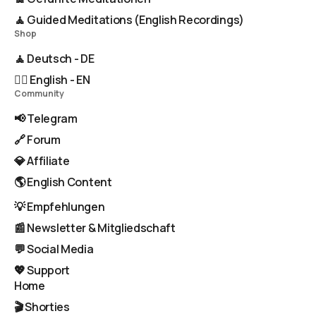
🧘 Guided Meditations (English Recordings)
Shop
🧘 Deutsch - DE
🧘‍♂️ English - EN
Community
📢 Telegram
🔗 Forum
💎 Affiliate
🌎 English Content
💡 Empfehlungen
📰 Newsletter & Mitgliedschaft
💬 Social Media
💖 Support
Home
🎬 Shorties