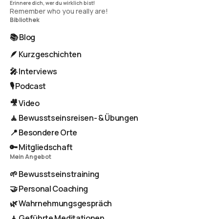
Remember who you really are!
Bibliothek
📚 Blog
🪶 Kurzgeschichten
🎤 Interviews
🎙️ Podcast
🎥 Video
🧘 Bewusstseinsreisen- & Übungen
📍 Besondere Orte
🔑 Mitgliedschaft
Mein Angebot
🌱 Bewusstseinstraining
🤝 Personal Coaching
🌿 Wahrnehmungsgespräch
🧘 Geführte Meditationen