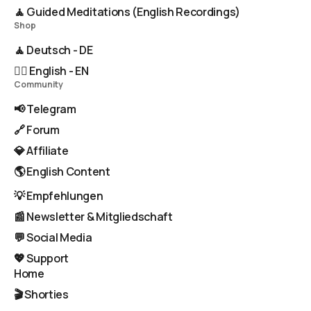
🧘 Guided Meditations (English Recordings)
Shop
🧘 Deutsch - DE
🧘‍♂️ English - EN
Community
📢 Telegram
🔗 Forum
💎 Affiliate
🌎 English Content
💡 Empfehlungen
📰 Newsletter & Mitgliedschaft
💬 Social Media
💖 Support
Home
🎬 Shorties