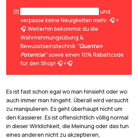
💌
Melde dich zum Newsletter an
und
verpasse keine Neuigkeiten mehr. 🎧⚡
🎧 Weiterhin bekommst du die
Wahrnehmungsübung &
Bewusstseinstechnik
"
Quanten 
Potential
"
sowie einen 10% Rabattcode
für den Shop! 🎧⚡🎧
Es ist fast schon egal wo man hinsieht oder wo
auch immer man hingeht. Überall wird versucht
zu manipulieren. Es geht überhaupt nicht um
den Kassierer. Es ist offensichtlich völlig normal
in dieser Wirklichkeit, die Meinung oder das tun
eines anderen nicht zu akzeptieren,