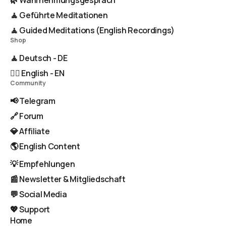
🧘 Geführte Meditationen
🧘 Guided Meditations (English Recordings)
Shop
🧘 Deutsch - DE
🧘‍♂️ English - EN
Community
📢 Telegram
🔗 Forum
💎 Affiliate
🌎 English Content
💡 Empfehlungen
📰 Newsletter & Mitgliedschaft
💬 Social Media
💖 Support
Home