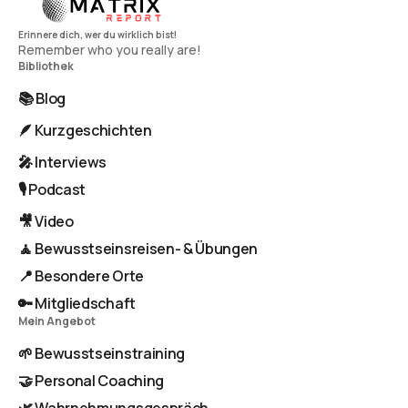
Remember who you really are!
Bibliothek
📚 Blog
🪶 Kurzgeschichten
🎤 Interviews
🎙️ Podcast
🎥 Video
🧘 Bewusstseinsreisen- & Übungen
📍 Besondere Orte
🔑 Mitgliedschaft
Mein Angebot
🌱 Bewusstseinstraining
🤝 Personal Coaching
🌿 Wahrnehmungsgespräch