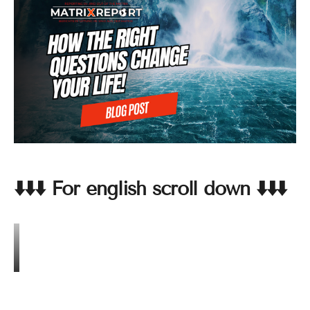
⬇️⬇️⬇️ For english scroll down ⬇️⬇️⬇️