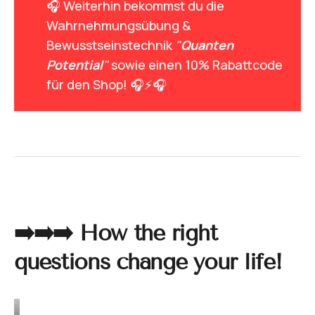
🎧 Weiterhin bekommst du die
Wahrnehmungsübung &
Bewusstseinstechnik
"
Quanten 
Potential
"
sowie einen 10% Rabattcode
für den Shop! 🎧⚡🎧
➡️➡️➡️
How the right
questions change your life!