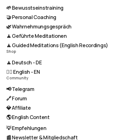
🌱 Bewusstseinstraining
🤝 Personal Coaching
🌿 Wahrnehmungsgespräch
🧘 Geführte Meditationen
🧘 Guided Meditations (English Recordings)
Shop
🧘 Deutsch - DE
🧘‍♂️ English - EN
Community
📢 Telegram
🔗 Forum
💎 Affiliate
🌎 English Content
💡 Empfehlungen
📰 Newsletter & Mitgliedschaft