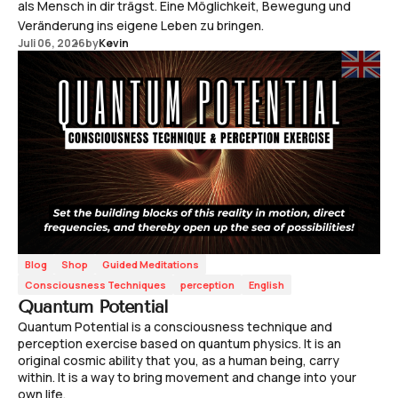
als Mensch in dir trägst. Eine Möglichkeit, Bewegung und
Veränderung ins eigene Leben zu bringen.
Juli 06, 2026
by
Kevin
Blog
Shop
Guided Meditations
Consciousness Techniques
perception
English
Quantum Potential
Quantum Potential is a consciousness technique and
perception exercise based on quantum physics. It is an
original cosmic ability that you, as a human being, carry
within. It is a way to bring movement and change into your
own life.