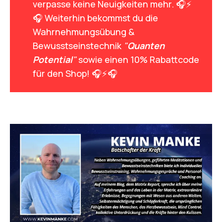
verpasse keine Neuigkeiten mehr. 🎧⚡
🎧 Weiterhin bekommst du die
Wahrnehmungsübung &
Bewusstseinstechnik
"
Quanten 
Potential
"
sowie einen 10% Rabattcode
für den Shop! 🎧⚡🎧