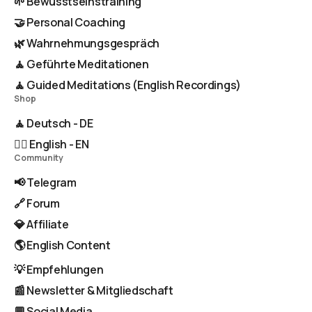
🌱 Bewusstseinstraining
🤝 Personal Coaching
🌿 Wahrnehmungsgespräch
🧘 Geführte Meditationen
🧘 Guided Meditations (English Recordings)
Shop
🧘 Deutsch - DE
🧘‍♂️ English - EN
Community
📢 Telegram
🔗 Forum
💎 Affiliate
🌎 English Content
💡 Empfehlungen
📰 Newsletter & Mitgliedschaft
💬 Social Media