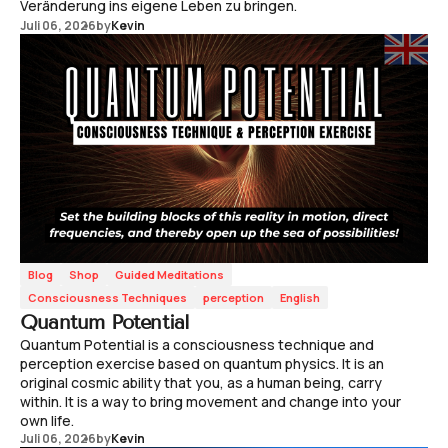
Veränderung ins eigene Leben zu bringen.
Juli 06, 2026
by
Kevin
Blog
Shop
Guided Meditations
Consciousness Techniques
perception
English
Quantum Potential
Quantum Potential is a consciousness technique and
perception exercise based on quantum physics. It is an
original cosmic ability that you, as a human being, carry
within. It is a way to bring movement and change into your
own life.
Juli 06, 2026
by
Kevin