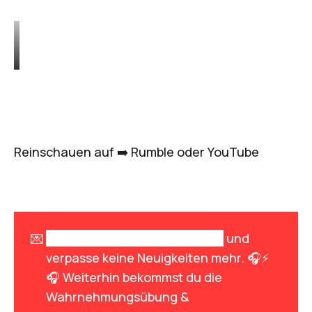
Reinschauen auf ➡️
Rumble
oder
YouTube
💌
Melde dich zum Newsletter an
und
verpasse keine Neuigkeiten mehr. 🎧⚡
🎧 Weiterhin bekommst du die
Wahrnehmungsübung &