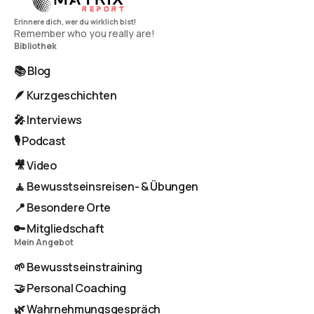
Remember who you really are!
Bibliothek
📚 Blog
🪶 Kurzgeschichten
🎤 Interviews
🎙️ Podcast
🎥 Video
🧘 Bewusstseinsreisen- & Übungen
📍 Besondere Orte
🔑 Mitgliedschaft
Mein Angebot
🌱 Bewusstseinstraining
🤝 Personal Coaching
🌿 Wahrnehmungsgespräch