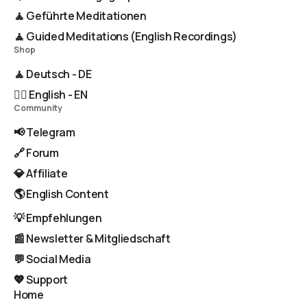
🧘 Geführte Meditationen
🧘 Guided Meditations (English Recordings)
Shop
🧘 Deutsch - DE
🧘‍♂️ English - EN
Community
📢 Telegram
🔗 Forum
💎 Affiliate
🌎 English Content
💡 Empfehlungen
📰 Newsletter & Mitgliedschaft
💬 Social Media
💖 Support
Home