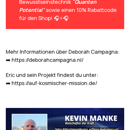
Bewusstseinstechnik
"
Quanten 
Potential
"
sowie einen 10% Rabattcode
für den Shop! 🎧⚡🎧
Mehr Informationen über Deborah Campagna:
➡️
https://deborahcampagna.nl/
Eric und sein Projekt findest du unter:
➡️
https://auf-kosmischer-mission.de/