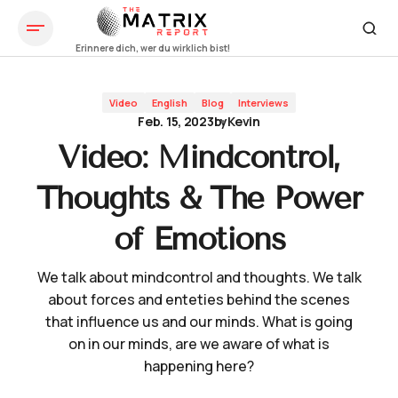
Video: Mindcontrol, Thoughts & The Power of Emotions
Video
English
Blog
Interviews
Feb. 15, 2023
by
Kevin
Video: Mindcontrol,
Thoughts & The Power
of Emotions
We talk about mindcontrol and thoughts. We talk
about forces and enteties behind the scenes
that influence us and our minds. What is going
on in our minds, are we aware of what is
happening here?