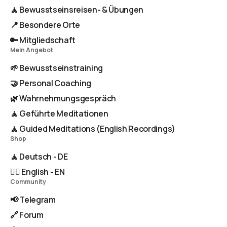
🧘 Bewusstseinsreisen- & Übungen
📍 Besondere Orte
🔑 Mitgliedschaft
Mein Angebot
🌱 Bewusstseinstraining
🤝 Personal Coaching
🌿 Wahrnehmungsgespräch
🧘 Geführte Meditationen
🧘 Guided Meditations (English Recordings)
Shop
🧘 Deutsch - DE
🧘‍♂️ English - EN
Community
📢 Telegram
🔗 Forum