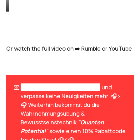
Or watch the full video on ➡️
Rumble
or
YouTube
💌
Melde dich zum Newsletter an
und
verpasse keine Neuigkeiten mehr. 🎧⚡
🎧 Weiterhin bekommst du die
Wahrnehmungsübung &
Bewusstseinstechnik
"
Quanten 
Potential
"
sowie einen 10% Rabattcode
für den Shop! 🎧⚡🎧