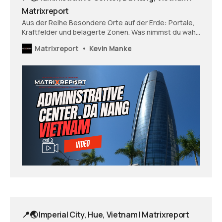
Matrixreport
Aus der Reihe Besondere Orte auf der Erde: Portale,
Kraftfelder und belagerte Zonen. Was nimmst du wahr,
wenn du dir diesen Ort anschaust? Wie fühlst du dich
Matrixreport
Kevin Manke
und was öffnet sich vielleicht in dir - was zeigt sich und
möchte vielleicht gesehen und wahrgenommen
werden?
📍🌏 Imperial City, Hue, Vietnam | Matrixreport