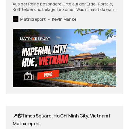
Aus der Reihe Besondere Orte auf der Erde: Portale,
Kraftfelder und belagerte Zonen. Was nimmst du wahr,
wenn du dir diesen Ort anschaust? Wie fühlst du dich
Matrixreport
Kevin Manke
und was öffnet sich vielleicht in dir - was zeigt sich und
möchte vielleicht gesehen und wahrgenommen
werden?
📍🌏Times Square, Ho Chi Minh City, Vietnam |
Matrixreport