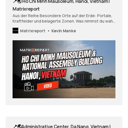
📍🌏 Ho Chi Minh Mausoleum, Hanoi, Vietnam |
Matrixreport
Aus der Reihe Besondere Orte auf der Erde: Portale,
Kraftfelder und belagerte Zonen. Was nimmst du wahr,
wenn du dir diesen Ort anschaust? Wie fühlst du dich
Matrixreport
Kevin Manke
und was öffnet sich vielleicht in dir - was zeigt sich und
möchte vielleicht gesehen und wahrgenommen
werden?
📍🌏Administrative Center, Da Nang, Vietnam |