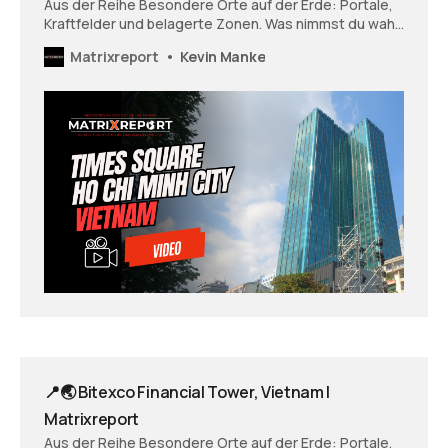
Aus der Reihe Besondere Orte auf der Erde: Portale,
Kraftfelder und belagerte Zonen. Was nimmst du wahr,
wenn du dir diesen Ort anschaust? Wie fühlst du dich
Matrixreport
Kevin Manke
und was öffnet sich vielleicht in dir - was zeigt sich und
möchte vielleicht gesehen und wahrgenommen
werden?
📍🌏 Bitexco Financial Tower, Vietnam |
Matrixreport
Aus der Reihe Besondere Orte auf der Erde: Portale,