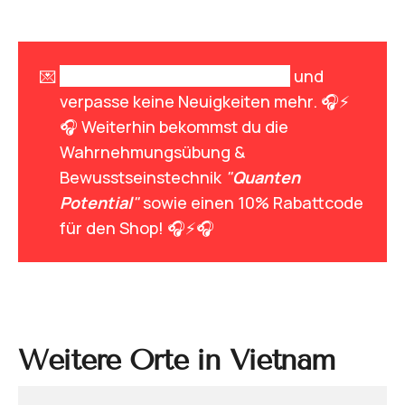
💌
Melde dich zum Newsletter an
und
verpasse keine Neuigkeiten mehr. 🎧⚡
🎧 Weiterhin bekommst du die
Wahrnehmungsübung &
Bewusstseinstechnik
"
Quanten 
Potential
"
sowie einen 10% Rabattcode
für den Shop! 🎧⚡🎧
Weitere Orte in Vietnam