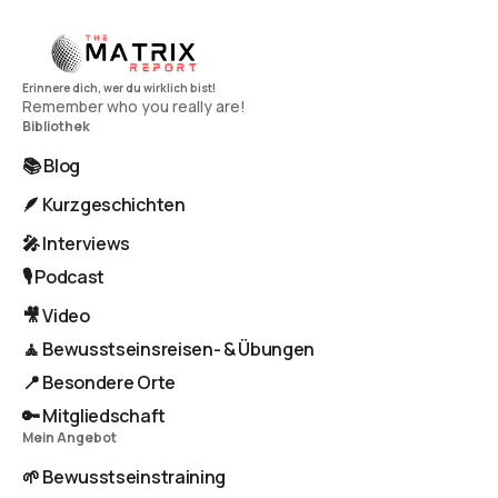
Remember who you really are!
Bibliothek
📚 Blog
🪶 Kurzgeschichten
🎤 Interviews
🎙️ Podcast
🎥 Video
🧘 Bewusstseinsreisen- & Übungen
📍 Besondere Orte
🔑 Mitgliedschaft
Mein Angebot
🌱 Bewusstseinstraining