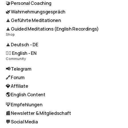
🤝 Personal Coaching
🌿 Wahrnehmungsgespräch
🧘 Geführte Meditationen
🧘 Guided Meditations (English Recordings)
Shop
🧘 Deutsch - DE
🧘‍♂️ English - EN
Community
📢 Telegram
🔗 Forum
💎 Affiliate
🌎 English Content
💡 Empfehlungen
📰 Newsletter & Mitgliedschaft
💬 Social Media