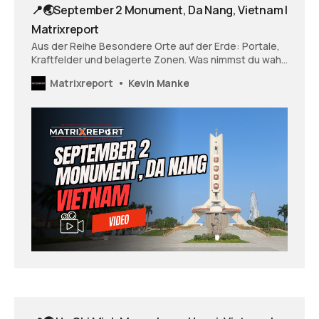
📍🌏September 2 Monument, Da Nang, Vietnam |
Matrixreport
Aus der Reihe Besondere Orte auf der Erde: Portale,
Kraftfelder und belagerte Zonen. Was nimmst du wahr,
wenn du dir diesen Ort anschaust? Wie fühlst du dich
Matrixreport
Kevin Manke
und was öffnet sich vielleicht in dir - was zeigt sich und
möchte vielleicht gesehen und wahrgenommen
werden?