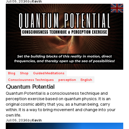
Juli 06, 2026
by
Kevin
Blog
Shop
Guided Meditations
Consciousness Techniques
perception
English
Quantum Potential
Quantum Potential is a consciousness technique and
perception exercise based on quantum physics. It is an
original cosmic ability that you, as a human being, carry
within. It is a way to bring movement and change into your
own life.
Juli 06, 2026
by
Kevin