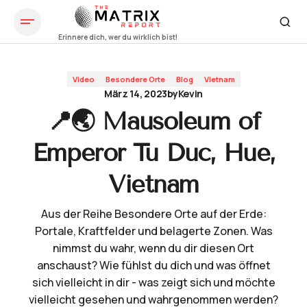
📍🌏 Mausoleum of Emperor Tu Duc, Hue, Vietnam
Video
Besondere Orte
Blog
Vietnam
März 14, 2023
by
Kevin
📍🌏 Mausoleum of
Emperor Tu Duc, Hue,
Vietnam
Aus der Reihe Besondere Orte auf der Erde:
Portale, Kraftfelder und belagerte Zonen. Was
nimmst du wahr, wenn du dir diesen Ort
anschaust? Wie fühlst du dich und was öffnet
sich vielleicht in dir - was zeigt sich und möchte
vielleicht gesehen und wahrgenommen werden?