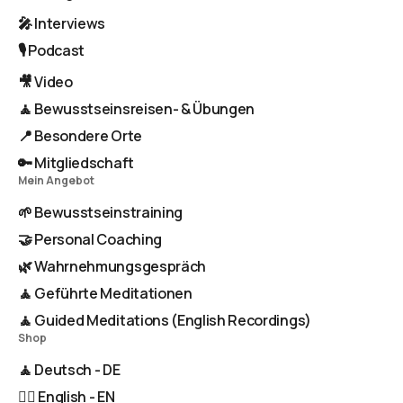
🎤 Interviews
🎙️ Podcast
🎥 Video
🧘 Bewusstseinsreisen- & Übungen
📍 Besondere Orte
🔑 Mitgliedschaft
Mein Angebot
🌱 Bewusstseinstraining
🤝 Personal Coaching
🌿 Wahrnehmungsgespräch
🧘 Geführte Meditationen
🧘 Guided Meditations (English Recordings)
Shop
🧘 Deutsch - DE
🧘‍♂️ English - EN