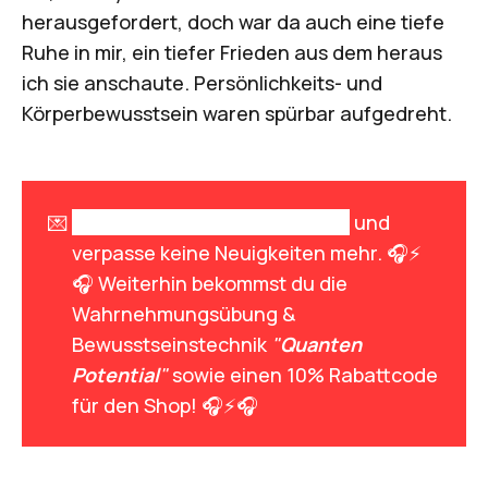
herausgefordert, doch war da auch eine tiefe
Ruhe in mir, ein tiefer Frieden aus dem heraus
ich sie anschaute. Persönlichkeits- und
Körperbewusstsein waren spürbar aufgedreht.
💌
Melde dich zum Newsletter an
und
verpasse keine Neuigkeiten mehr. 🎧⚡
🎧 Weiterhin bekommst du die
Wahrnehmungsübung &
Bewusstseinstechnik
"
Quanten 
Potential
"
sowie einen 10% Rabattcode
für den Shop! 🎧⚡🎧