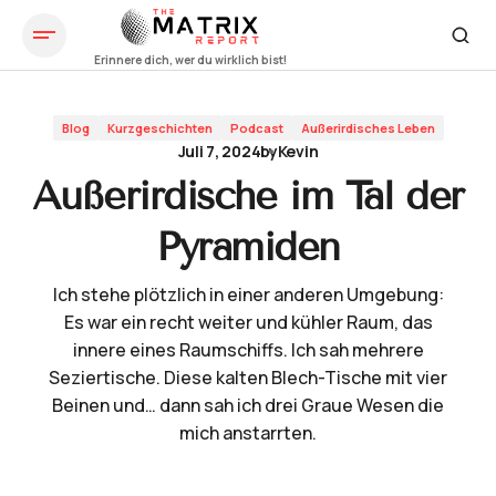
Außerirdische im Tal der Pyramiden
Blog
Kurzgeschichten
Podcast
Außerirdisches Leben
Juli 7, 2024
by
Kevin
Außerirdische im Tal der
Pyramiden
Ich stehe plötzlich in einer anderen Umgebung:
Es war ein recht weiter und kühler Raum, das
innere eines Raumschiffs. Ich sah mehrere
Seziertische. Diese kalten Blech-Tische mit vier
Beinen und… dann sah ich drei Graue Wesen die
mich anstarrten.