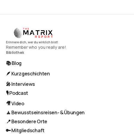
Remember who you really are!
Bibliothek
📚 Blog
🪶 Kurzgeschichten
🎤 Interviews
🎙️ Podcast
🎥 Video
🧘 Bewusstseinsreisen- & Übungen
📍 Besondere Orte
🔑 Mitgliedschaft