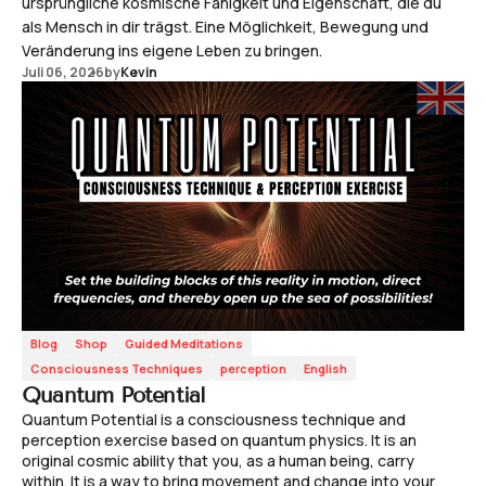
ursprüngliche kosmische Fähigkeit und Eigenschaft, die du
als Mensch in dir trägst. Eine Möglichkeit, Bewegung und
Veränderung ins eigene Leben zu bringen.
Juli 06, 2026
by
Kevin
Blog
Shop
Guided Meditations
Consciousness Techniques
perception
English
Quantum Potential
Quantum Potential is a consciousness technique and
perception exercise based on quantum physics. It is an
original cosmic ability that you, as a human being, carry
within. It is a way to bring movement and change into your