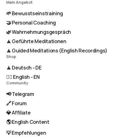
Mein Angebot
🌱 Bewusstseinstraining
🤝 Personal Coaching
🌿 Wahrnehmungsgespräch
🧘 Geführte Meditationen
🧘 Guided Meditations (English Recordings)
Shop
🧘 Deutsch - DE
🧘‍♂️ English - EN
Community
📢 Telegram
🔗 Forum
💎 Affiliate
🌎 English Content
💡 Empfehlungen